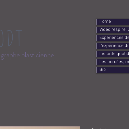
Home
ODT
Vidéo respire,
Expériences de
L'expérience d
graphe plasticienne
Instants quotid
Les percées, m
Bio